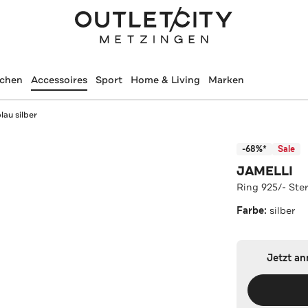
schen
Accessoires
Sport
Home & Living
Marken
lau silber
-68%*
Sale
JAMELLI
Ring 925/- Ster
Farbe:
silber
Jetzt a