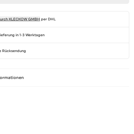
durch
KLECKOW GMBH
per DHL
Lieferung in 1-3 Werktagen
se Rücksendung
formationen