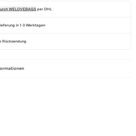
durch
WELOVEBAGS
per DHL
Lieferung in 1-3 Werktagen
se Rücksendung
formationen