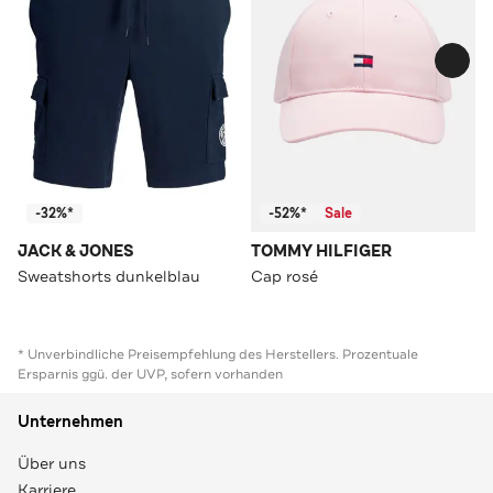
-32%*
-52%*
Sale
JACK & JONES
TOMMY HILFIGER
Sweatshorts dunkelblau
Cap rosé
* Unverbindliche Preisempfehlung des Herstellers. Prozentuale
Ersparnis ggü. der UVP, sofern vorhanden
Unternehmen
Über uns
Karriere