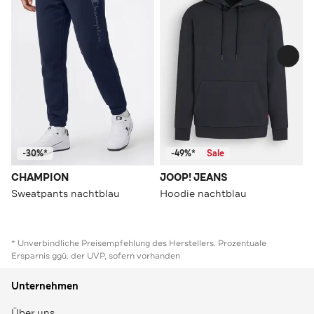
-30%*
-49%*
Sale
CHAMPION
JOOP! JEANS
Sweatpants nachtblau
Hoodie nachtblau
* Unverbindliche Preisempfehlung des Herstellers. Prozentuale
Ersparnis ggü. der UVP, sofern vorhanden
Unternehmen
Über uns