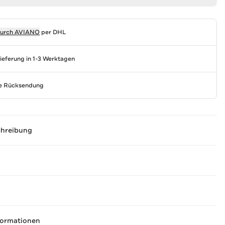
durch
AVIANO
per DHL
Lieferung in 1-3 Werktagen
se Rücksendung
chreibung
formationen