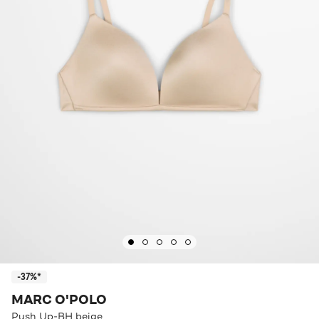
-37%*
MARC O'POLO
Push Up-BH beige