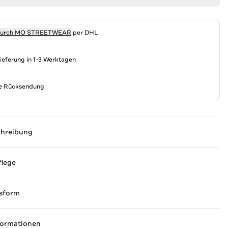
durch
MO STREETWEAR
per DHL
Lieferung in 1-3 Werktagen
se Rücksendung
chreibung
flege
sform
formationen