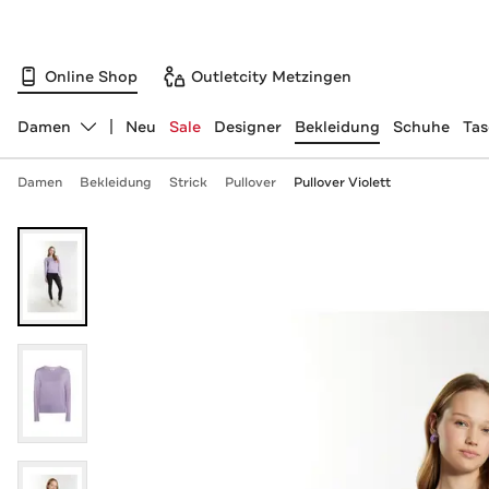
Online Shop
Outletcity Metzingen
Damen
Neu
Sale
Designer
Bekleidung
Schuhe
Ta
Abteilung ändern, ausgewählt:
Damen
Bekleidung
Strick
Pullover
Pullover Violett