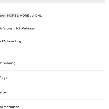
durch
MORE & MORE
per DHL
Lieferung in 1-3 Werktagen
se Rücksendung
chreibung
flege
sform
formationen