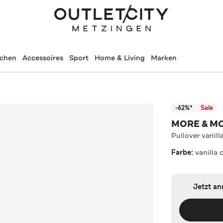
schen
Accessoires
Sport
Home & Living
Marken
-62%*
Sale
MORE & M
Pullover vanill
Farbe:
vanilla
Jetzt a