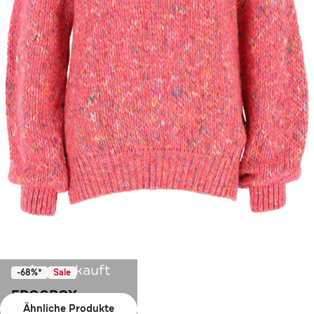
Ausverkauft
-68%*
Sale
FROGBOX
Ähnliche Produkte
Pullover pink