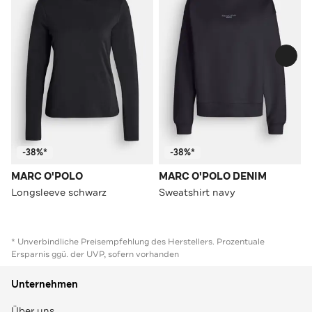
-38%*
-38%*
MARC O'POLO
MARC O'POLO DENIM
Longsleeve schwarz
Sweatshirt navy
* Unverbindliche Preisempfehlung des Herstellers. Prozentuale
Ersparnis ggü. der UVP, sofern vorhanden
Unternehmen
Über uns