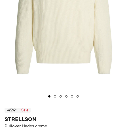
-45%*
Sale
STRELLSON
Pullover Hades creme