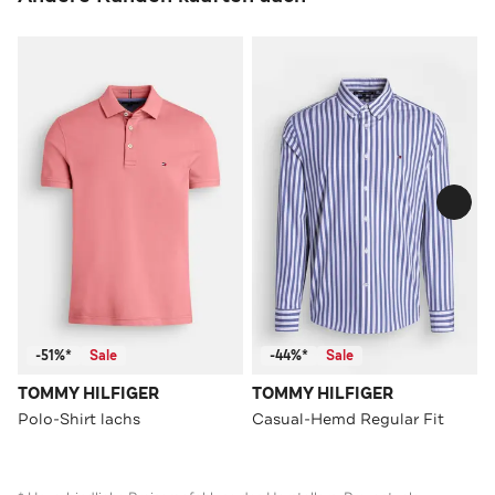
-51%*
Sale
-44%*
Sale
TOMMY HILFIGER
TOMMY HILFIGER
Polo-Shirt lachs
Casual-Hemd Regular Fit