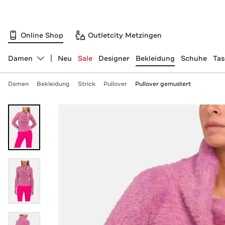
Online Shop
Outletcity Metzingen
Damen
Neu
Sale
Designer
Bekleidung
Schuhe
Ta
Abteilung ändern, ausgewählt:
Damen
Bekleidung
Strick
Pullover
Pullover gemustert