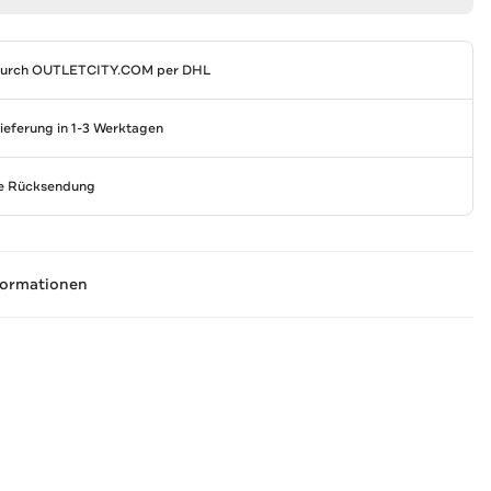
durch
OUTLETCITY.COM
per DHL
Lieferung in 1-3 Werktagen
se Rücksendung
formationen