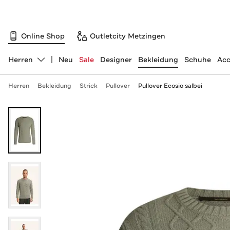
Online Shop
Outletcity Metzingen
Herren
Neu
Sale
Designer
Bekleidung
Schuhe
Acc
Abteilung ändern, ausgewählt:
Herren
Bekleidung
Strick
Pullover
Pullover Ecosio salbei