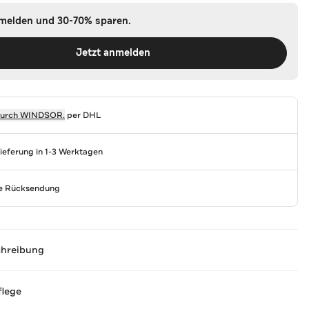
nmelden und 30-70% sparen.
Jetzt anmelden
durch
WINDSOR.
per DHL
Lieferung in 1-3 Werktagen
se Rücksendung
chreibung
flege