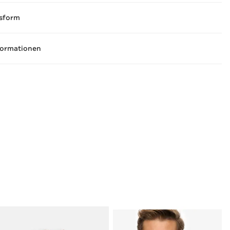
sform
formationen