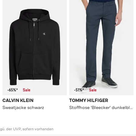
-65%*
Sale
-51%*
Sale
CALVIN KLEIN
TOMMY HILFIGER
Sweatjacke schwarz
Stoffhose 'Bleecker' dunkelblau
ggü. der UVP, sofern vorhanden