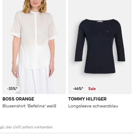
-35%*
-44%*
Sale
BOSS ORANGE
TOMMY HILFIGER
Blusenshirt 'Befelina' weiß
Longsleeve schwarzblau
ggü. der UVP, sofern vorhanden