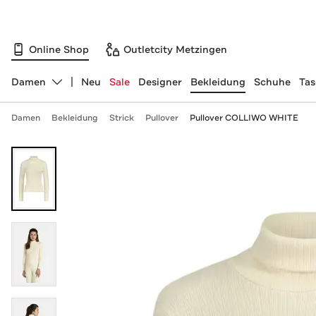
Online Shop
Outletcity Metzingen
Damen
Neu
Sale
Designer
Bekleidung
Schuhe
Ta
Abteilung ändern, ausgewählt:
Damen
Bekleidung
Strick
Pullover
Pullover COLLIWO WHITE