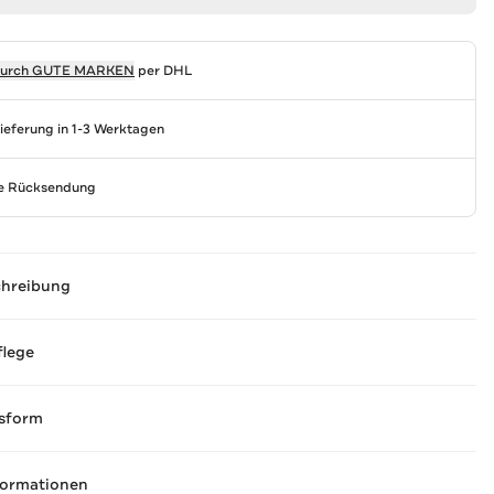
durch
GUTE MARKEN
per DHL
Lieferung in 1-3 Werktagen
se Rücksendung
chreibung
flege
sform
formationen