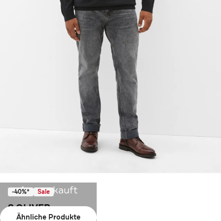
Ausverkauft
-40%*
Sale
S.OLIVER
Ähnliche Produkte
Pullover 9999_schwarz