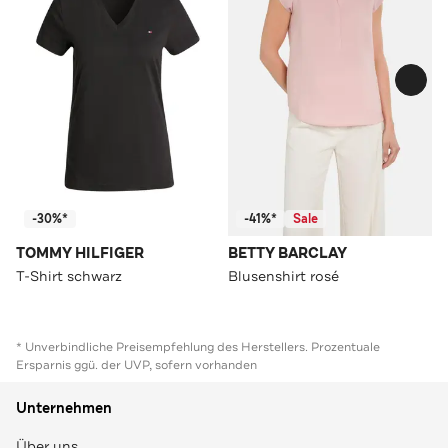
-30%*
-41%*
Sale
TOMMY HILFIGER
BETTY BARCLAY
T-Shirt schwarz
Blusenshirt rosé
* Unverbindliche Preisempfehlung des Herstellers. Prozentuale
Ersparnis ggü. der UVP, sofern vorhanden
Unternehmen
Über uns