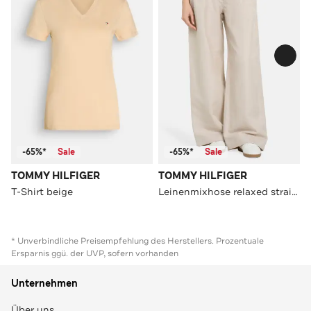
-65%*
Sale
-65%*
Sale
TOMMY HILFIGER
TOMMY HILFIGER
T-Shirt beige
Leinenmixhose relaxed straight
* Unverbindliche Preisempfehlung des Herstellers. Prozentuale
Ersparnis ggü. der UVP, sofern vorhanden
Unternehmen
Über uns