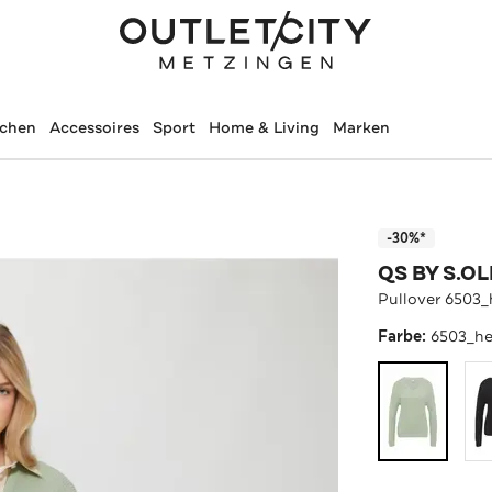
schen
Accessoires
Sport
Home & Living
Marken
-30%*
QS BY S.OL
Pullover 6503_
Farbe:
6503_he