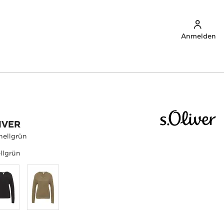
Anmelden
IVER
hellgrün
llgrün