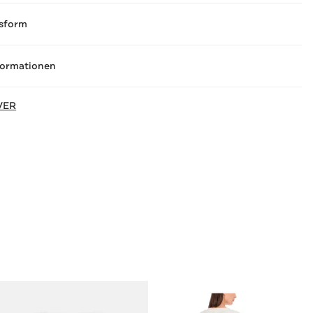
sform
formationen
VER