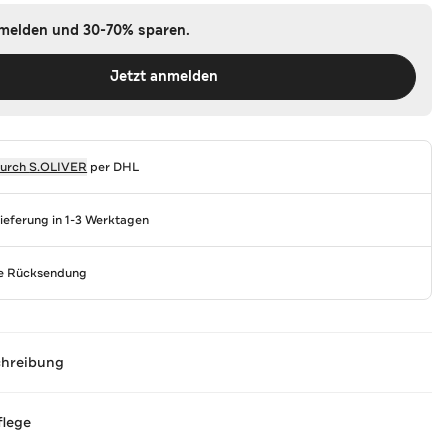
nmelden und 30-70% sparen.
Jetzt anmelden
durch
S.OLIVER
per DHL
Lieferung in 1-3 Werktagen
se Rücksendung
chreibung
flege