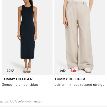
-30%*
-44%*
Sale
TOMMY HILFIGER
TOMMY HILFIGER
Jerseykleid nachtblau
Leinenmixhose relaxed straight
ggü. der UVP, sofern vorhanden