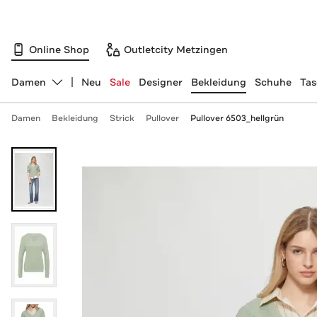
Online Shop
Outletcity Metzingen
Damen
Neu
Sale
Designer
Bekleidung
Schuhe
Ta
Abteilung ändern, ausgewählt:
Damen
Bekleidung
Strick
Pullover
Pullover 6503_hellgrün