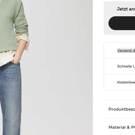
Jetzt a
Versand 
Schnelle 
Kostenlo
Produktbes
Material & P