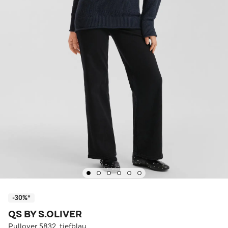
-30%*
QS BY S.OLIVER
Pullover 5832_tiefblau