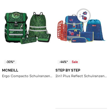
-30%*
-44%*
Sale
MCNEILL
STEP BY STEP
Ergo Compacto Schulranzen-Set 5-teilig
2in1 Plus Reflect Schulranzen-Set 6tlg.