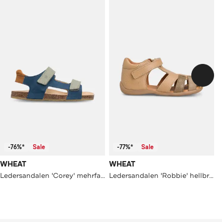
-76%*
Sale
-77%*
Sale
WHEAT
WHEAT
Ledersandalen 'Corey' mehrfarbig
Ledersandalen 'Robbie' hellbraun