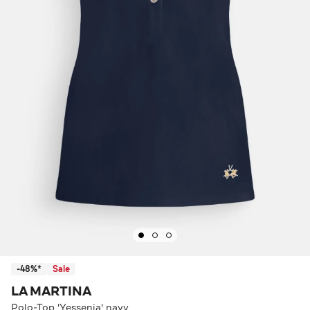
-48%*
Sale
LA MARTINA
Polo-Top 'Yessenia' navy