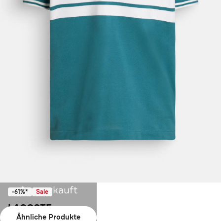
Ausverkauft
-61%*
Sale
LACOSTE
Ähnliche Produkte
Polo-Shirt zweifarbig