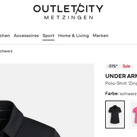
schen
Accessoires
Sport
Home & Living
Marken
 schwarz
-51%*
Sale
UNDER A
Polo-Shirt 'Zin
Farbe:
schwarz