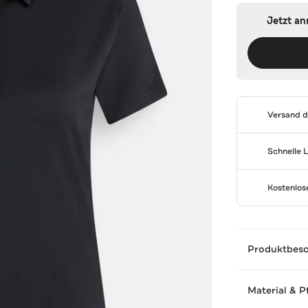
Jetzt a
Versand 
Schnelle 
Kostenlo
Produktbes
Material & P