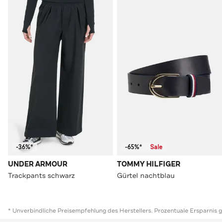
-36%*
-65%*
Sale
UNDER ARMOUR
TOMMY HILFIGER
Trackpants schwarz
Gürtel nachtblau
* Unverbindliche Preisempfehlung des Herstellers. Prozentuale Ersparnis 