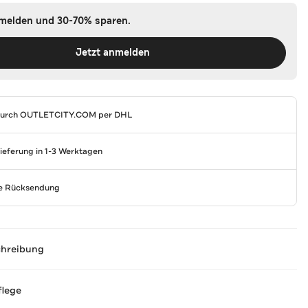
nmelden und 30-70% sparen.
Jetzt anmelden
durch
OUTLETCITY.COM
per DHL
Lieferung in 1-3 Werktagen
se Rücksendung
chreibung
flege