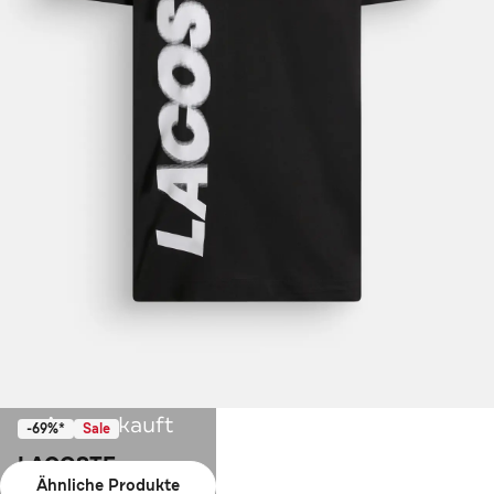
Ausverkauft
-69%*
Sale
LACOSTE
Ähnliche Produkte
Polo-Shirt schwarz