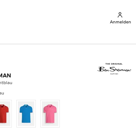
Anmelden
MAN
htblau
au