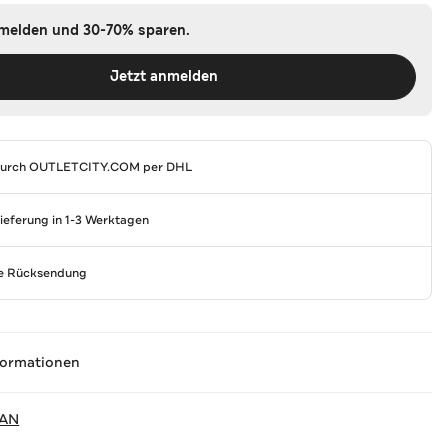
nmelden und 30-70% sparen.
Jetzt anmelden
durch
OUTLETCITY.COM
per DHL
Lieferung in 1-3 Werktagen
se Rücksendung
formationen
AN