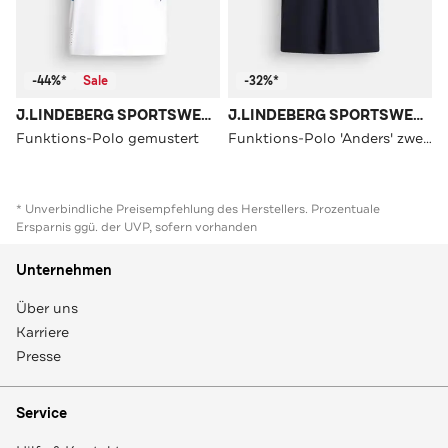
-44%*
Sale
-32%*
J.LINDEBERG SPORTSWEAR
J.LINDEBERG SPORTSWEAR
Funktions-Polo gemustert
Funktions-Polo 'Anders' zweifarbig
* Unverbindliche Preisempfehlung des Herstellers. Prozentuale
Ersparnis ggü. der UVP, sofern vorhanden
Unternehmen
Über uns
Karriere
Presse
Service