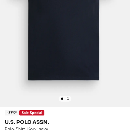
-37%*
Sale Special
U.S. POLO ASSN.
Polo-Shirt 'Kory' navy