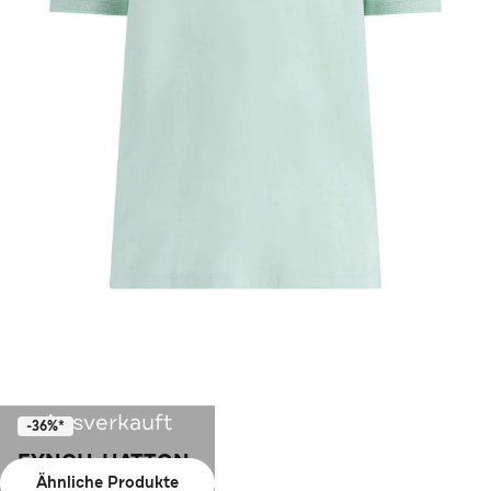
Ausverkauft
-36%*
FYNCH-HATTON
Ähnliche Produkte
Polo-Shirt hellgrün