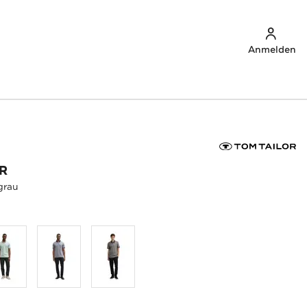
Anmelden
R
grau
u