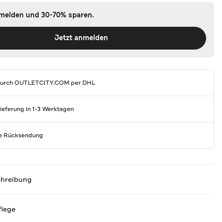
nmelden und 30-70% sparen.
Jetzt anmelden
durch
OUTLETCITY.COM
per DHL
Lieferung in 1-3 Werktagen
se Rücksendung
chreibung
flege