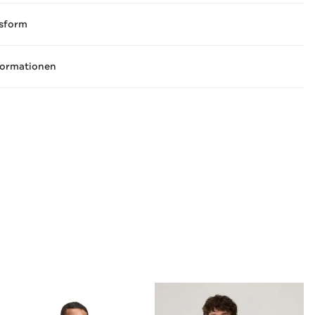
sform
formationen