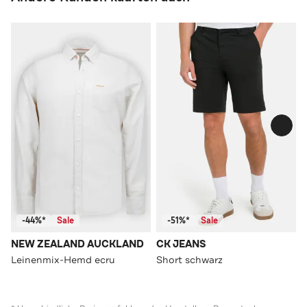
-44%*
Sale
-51%*
Sale
NEW ZEALAND AUCKLAND
CK JEANS
Leinenmix-Hemd ecru
Short schwarz