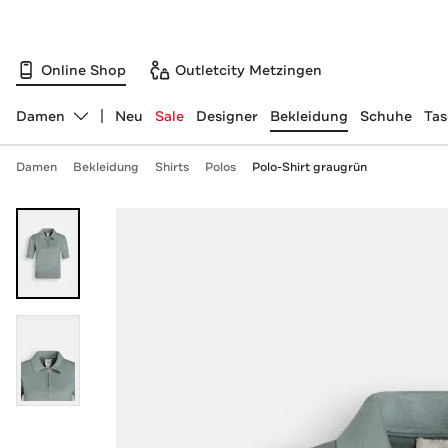
Online Shop
Outletcity Metzingen
Damen
Neu
Sale
Designer
Bekleidung
Schuhe
Ta
Abteilung ändern, ausgewählt:
Damen
Bekleidung
Shirts
Polos
Polo-Shirt graugrün