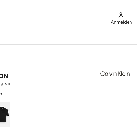
Anmelden
EIN
ugrün
n