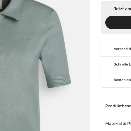
Jetzt a
Versand 
Schnelle 
Kostenlo
Produktbes
Material & P