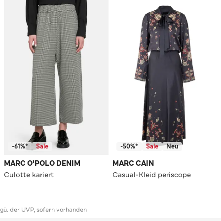
-61%*
Sale
-50%*
Sale
Neu
MARC O'POLO DENIM
MARC CAIN
Culotte kariert
Casual-Kleid periscope
ggü. der UVP, sofern vorhanden