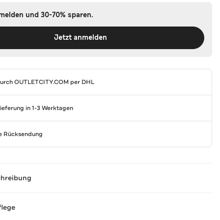
nmelden und 30-70% sparen.
Jetzt anmelden
durch
OUTLETCITY.COM
per DHL
Lieferung in 1-3 Werktagen
se Rücksendung
chreibung
flege