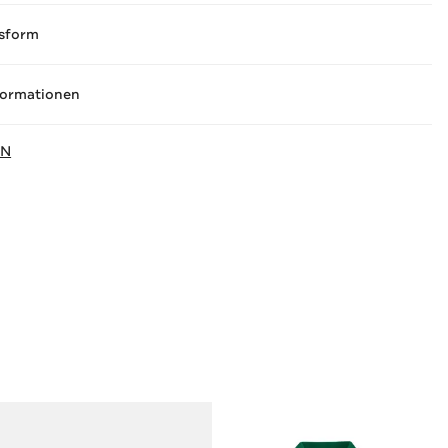
sform
formationen
IN