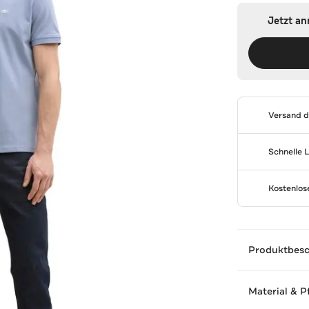
Jetzt a
Versand 
Schnelle 
Kostenlo
Produktbes
Material & P