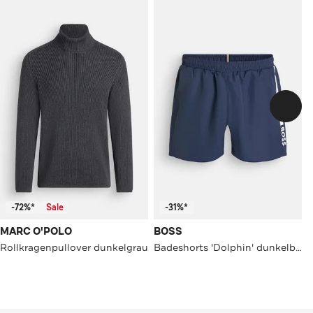
-72%*
Sale
-31%*
MARC O'POLO
BOSS
Rollkragenpullover dunkelgrau
Badeshorts 'Dolphin' dunkelblau