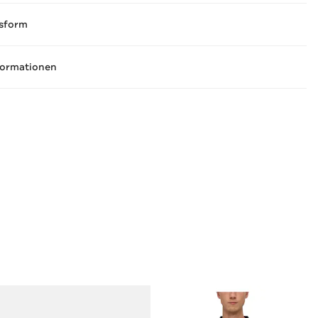
sform
formationen