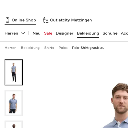
Online Shop
Outletcity Metzingen
Herren
Neu
Sale
Designer
Bekleidung
Schuhe
Acc
Abteilung ändern, ausgewählt:
Herren
Bekleidung
Shirts
Polos
Polo-Shirt graublau