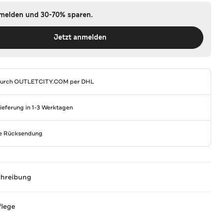
nmelden und 30-70% sparen.
Jetzt anmelden
durch
OUTLETCITY.COM
per DHL
Lieferung in 1-3 Werktagen
se Rücksendung
chreibung
flege