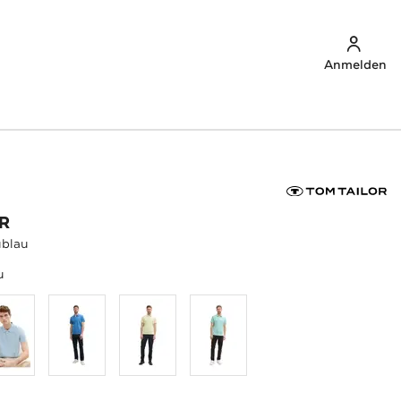
Anmelden
R
ublau
u