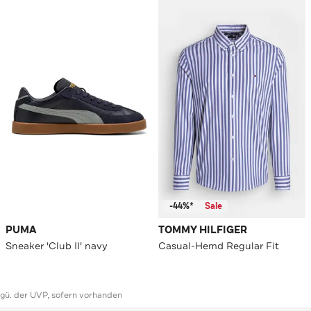
-44%*
Sale
PUMA
TOMMY HILFIGER
Sneaker 'Club II' navy
Casual-Hemd Regular Fit
ggü. der UVP, sofern vorhanden