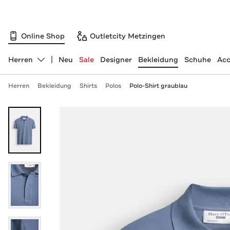
Online Shop
Outletcity Metzingen
Herren
Neu
Sale
Designer
Bekleidung
Schuhe
Acc
Abteilung ändern, ausgewählt:
Herren
Bekleidung
Shirts
Polos
Polo-Shirt graublau