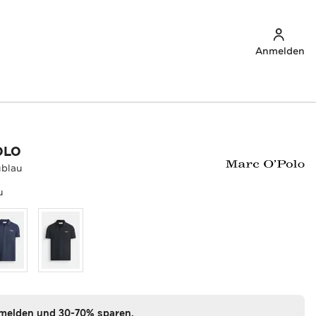
Anmelden
OLO
ublau
u
nmelden und 30-70% sparen.