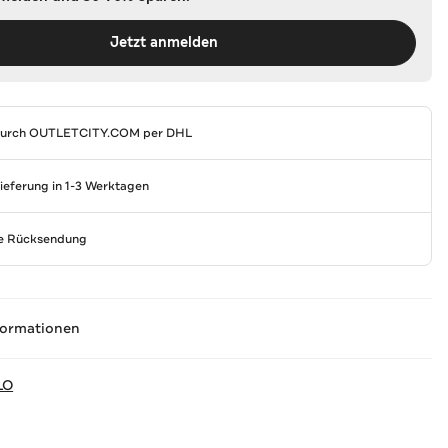
Jetzt anmelden
durch
OUTLETCITY.COM
per DHL
Lieferung in 1-3 Werktagen
se Rücksendung
formationen
LO