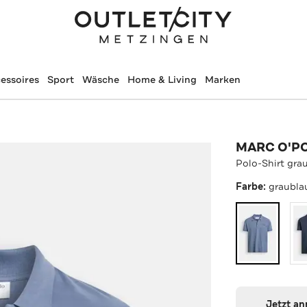
essoires
Sport
Wäsche
Home & Living
Marken
MARC O'P
Polo-Shirt gra
Farbe:
graubla
Jetzt a