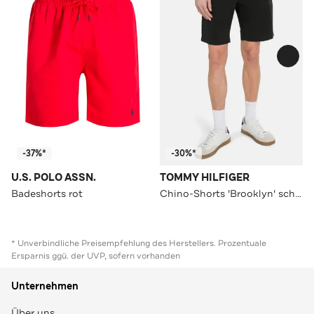
-37%*
-30%*
U.S. POLO ASSN.
TOMMY HILFIGER
Badeshorts rot
Chino-Shorts 'Brooklyn' schwarz
* Unverbindliche Preisempfehlung des Herstellers. Prozentuale
Ersparnis ggü. der UVP, sofern vorhanden
Unternehmen
Über uns