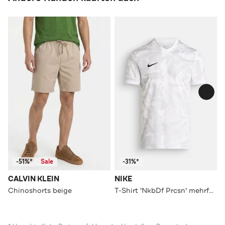
-51%*
Sale
-31%*
CALVIN KLEIN
NIKE
Chinoshorts beige
T-Shirt 'NkbDf Prcsn' mehrfarbig