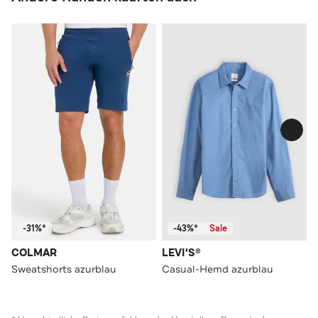
-31%*
-43%*
Sale
COLMAR
LEVI'S®
Sweatshorts azurblau
Casual-Hemd azurblau