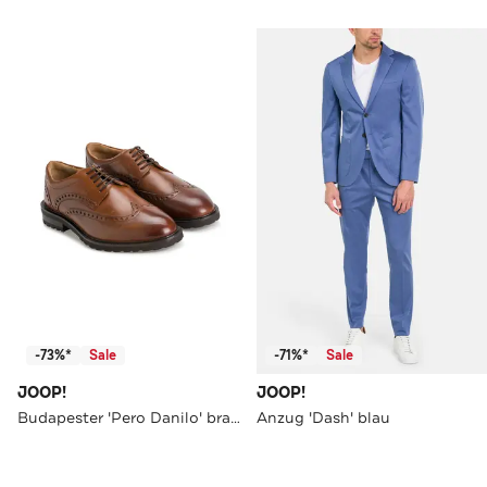
-73%*
Sale
-71%*
Sale
JOOP!
JOOP!
Budapester 'Pero Danilo' braun
Anzug 'Dash' blau