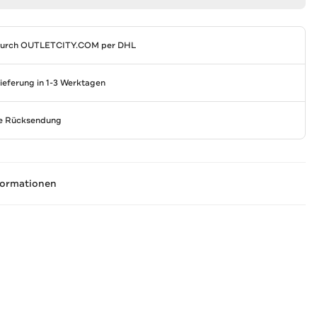
durch
OUTLETCITY.COM
per DHL
Lieferung in 1-3 Werktagen
se Rücksendung
formationen