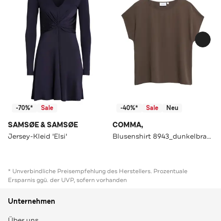
-70%*
Sale
-40%*
Sale
Neu
SAMSØE & SAMSØE
COMMA,
Jersey-Kleid 'Elsi'
Blusenshirt 8943_dunkelbraun
* Unverbindliche Preisempfehlung des Herstellers. Prozentuale
Ersparnis ggü. der UVP, sofern vorhanden
Unternehmen
Über uns