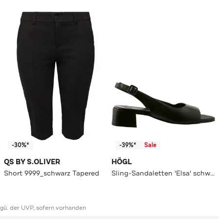
-30%*
-39%*
Sale
QS BY S.OLIVER
HÖGL
Short 9999_schwarz Tapered
Sling-Sandaletten 'Elsa' schwarz
ggü. der UVP, sofern vorhanden