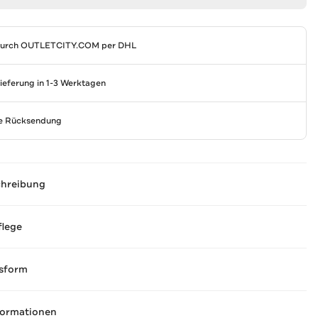
durch
OUTLETCITY.COM
per DHL
Lieferung in 1-3 Werktagen
se Rücksendung
chreibung
flege
sform
formationen