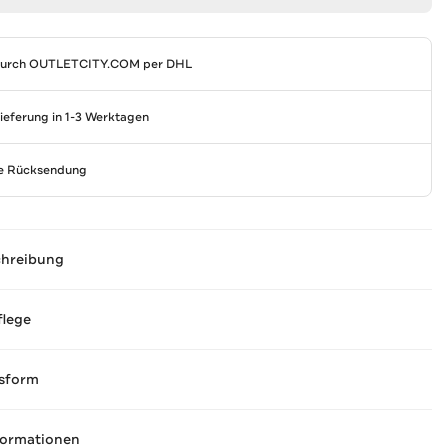
durch
OUTLETCITY.COM
per DHL
Lieferung in 1-3 Werktagen
se Rücksendung
chreibung
flege
sform
formationen