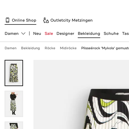
Online Shop
Outletcity Metzingen
Damen
Neu
Sale
Designer
Bekleidung
Schuhe
Ta
Abteilung ändern, ausgewählt:
Damen
Bekleidung
Röcke
Midiröcke
Plisseérock 'Mykola' gemust