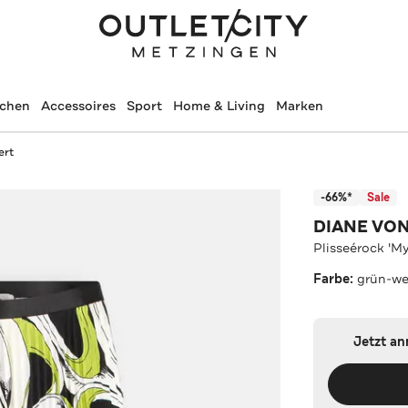
schen
Accessoires
Sport
Home & Living
Marken
ert
-66%*
Sale
DIANE VO
Plisseérock 'M
Farbe:
grün-we
Jetzt a