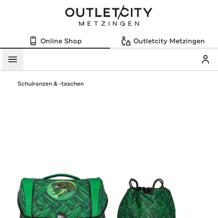
Online Shop
Outletcity Metzingen
Mein
Menü
Schulranzen & -taschen