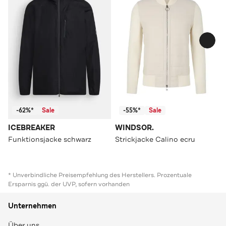
-62%*
Sale
-55%*
Sale
ICEBREAKER
WINDSOR.
Funktionsjacke schwarz
Strickjacke Calino ecru
* Unverbindliche Preisempfehlung des Herstellers. Prozentuale
Ersparnis ggü. der UVP, sofern vorhanden
Unternehmen
Über uns