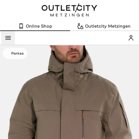
Online Shop
Outletcity Metzingen
Mein
Menü
Parkas