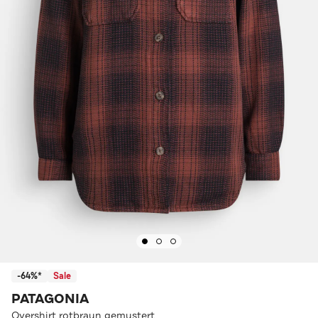
-64%*
Sale
PATAGONIA
Overshirt rotbraun gemustert