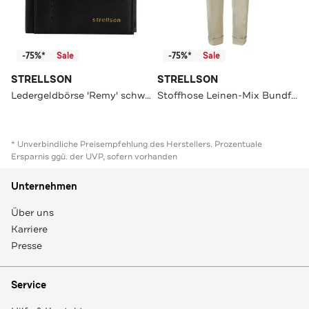
-75%*
Sale
-75%*
Sale
STRELLSON
STRELLSON
Ledergeldbörse 'Remy' schwarz
Stoffhose Leinen-Mix Bundfaltenhose Luis, beige beige Straight
* Unverbindliche Preisempfehlung des Herstellers. Prozentuale
Ersparnis ggü. der UVP, sofern vorhanden
Unternehmen
Über uns
Karriere
Presse
Service