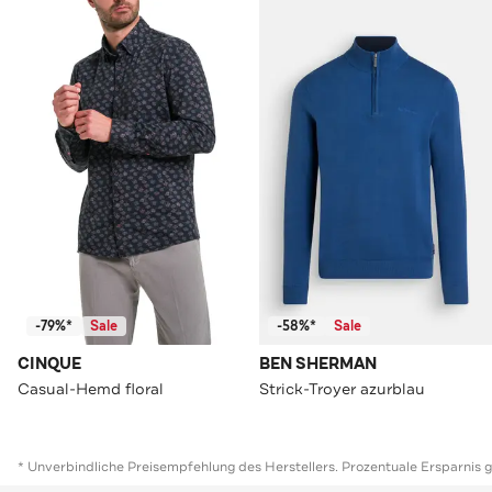
-79%*
Sale
-58%*
Sale
CINQUE
BEN SHERMAN
Casual-Hemd floral
Strick-Troyer azurblau
* Unverbindliche Preisempfehlung des Herstellers. Prozentuale Ersparnis 