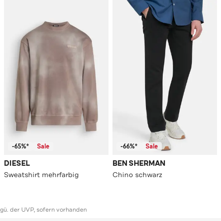
-65%*
Sale
-66%*
Sale
DIESEL
BEN SHERMAN
Sweatshirt mehrfarbig
Chino schwarz
ggü. der UVP, sofern vorhanden