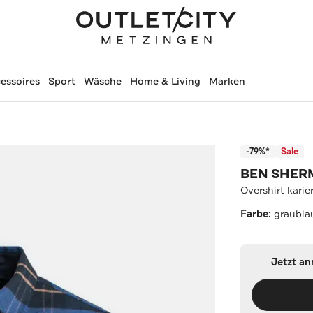
essoires
Sport
Wäsche
Home & Living
Marken
-79%*
Sale
BEN SHER
Overshirt karie
Farbe:
graubla
Jetzt a