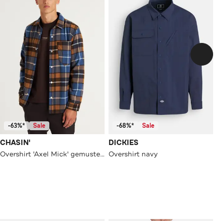
-63%*
Sale
-68%*
Sale
CHASIN'
DICKIES
Overshirt 'Axel Mick' gemustert
Overshirt navy