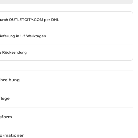
durch
OUTLETCITY.COM
per DHL
Lieferung in 1-3 Werktagen
se Rücksendung
chreibung
flege
sform
formationen