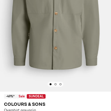
-49%*
Sale
SUNDEAL
COLOURS & SONS
Overshirt graugrün