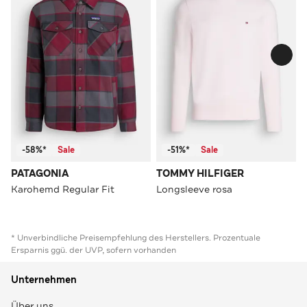
-58%*
Sale
-51%*
Sale
PATAGONIA
TOMMY HILFIGER
Karohemd Regular Fit
Longsleeve rosa
* Unverbindliche Preisempfehlung des Herstellers. Prozentuale
Ersparnis ggü. der UVP, sofern vorhanden
Unternehmen
Über uns