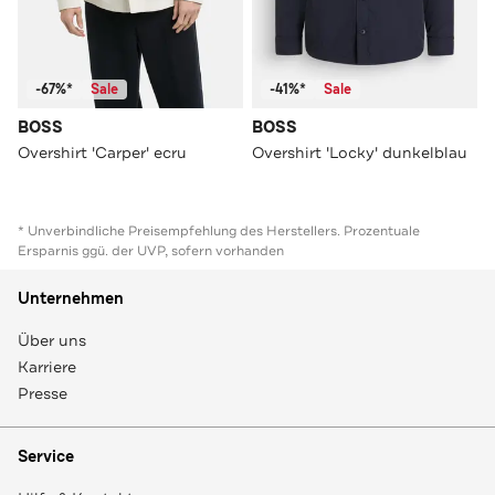
-67%*
Sale
-41%*
Sale
BOSS
BOSS
Overshirt 'Carper' ecru
Overshirt 'Locky' dunkelblau
* Unverbindliche Preisempfehlung des Herstellers. Prozentuale
Ersparnis ggü. der UVP, sofern vorhanden
Unternehmen
Über uns
Karriere
Presse
Service