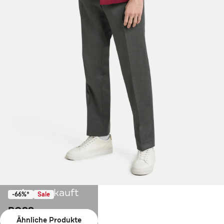
Ausverkauft
-66%*
Sale
BOSS
Ähnliche Produkte
Overshirt 'Carper' beere