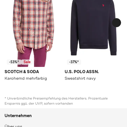
-53%*
Sale
-37%*
SCOTCH & SODA
U.S. POLO ASSN.
Karohemd mehrfarbig
Sweatshirt navy
* Unverbindliche Preisempfehlung des Herstellers. Prozentuale
Ersparnis ggü. der UVP, sofern vorhanden
Unternehmen
Über uns